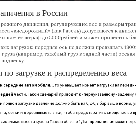
раничения в России
орожного движения, регулирующие вес и размеры тра
сса «внедорожный» (как Газель) допускаются к движе
мы влечёт штраф до 5000рублей и может привести к бл
ых нагрузок: передняя ось не должна превышать 1800кг
руза (например, тяжёлый груз в задней части) осевая
 подвеску.
 по загрузке и распределению веса
к середине автомобиля.
Это уменьшает момент нагрузки на передн
редней части.
Такой сценарий приводит к «переуказанному» заднему 
и полном загрузке давление должно быть на 0,2‑0,3 бар выше нормы, 
ни, сетки и деревянные планки, чтобы предотвратить смещение во в
симальная высота кузова Газели обычно 1,1м - превышение может огр