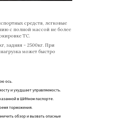
нспортных средств
, легковые
нию с полной массой не более
окировке ТС.
, задняя - 2500кг. При
 нагрузка может быстро
юю ось.
мосту и ухудшает управляемость.
указанной в ШИНном паспорте.
ремя торможения.
аничить обзор и вызвать опасные