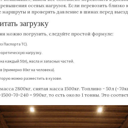
превышения осевых нагрузок. Если перевозить близко 
е маршруты и проверять давление в шинах перед выезд
итать загрузку
онн можно погрузить, следуйте простой формуле:
з Паспорта ТС).
еоретическую нагрузку.
на каждый 50л), масла и запасных частей.
 (примерно 80кг на человека).
оторую можно разместить в кузове.
масса 2800кг, снятая масса 1500кг. Топливо - 50л (~70
-1500-70-240 = 990кг, то есть около 1 тонны. Это соотв