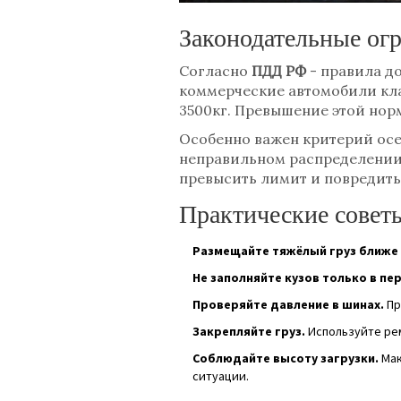
Законодательные ог
Согласно
ПДД РФ
-
правила д
коммерческие автомобили кла
3500кг. Превышение этой нор
Особенно важен критерий осев
неправильном распределении г
превысить лимит и повредить
Практические советы
Размещайте тяжёлый груз ближе 
Не заполняйте кузов только в пе
Проверяйте давление в шинах.
Пр
Закрепляйте груз.
Используйте рем
Соблюдайте высоту загрузки.
Мак
ситуации.