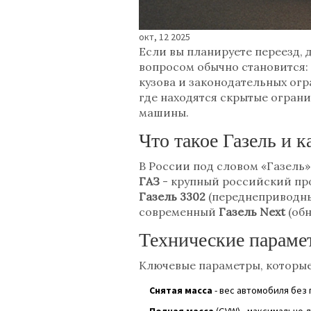
окт, 12 2025
Если вы планируете переезд,
вопросом обычно становится:
кузова и законодательных огр
где находятся скрытые ограни
машины.
Что такое Газель и 
В России под словом «Газель
ГАЗ
-
крупный российский пр
Газель 3302
(переднеприводны
современный
Газель Next
(обн
Технические параме
Ключевые параметры, которые 
Снятая масса
- вес автомобиля без 
Полная масса
(GVW) - максимально 