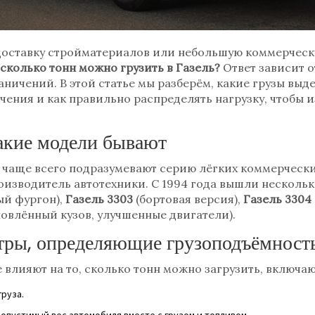
 доставку стройматериалов или небольшую коммерческ
сколько тонн можно грузить в Газель?
Ответ зависит 
аничений. В этой статье мы разберём, какие грузы вы
чения и как правильно распределять нагрузку, чтобы 
какие модели бывают
» чаще всего подразумевают серию лёгких коммерческ
оизводитель автотехники
. С 1994 года вышли несколь
й фургон),
Газель 3303
(бортовая версия),
Газель 3304
овлённый кузов, улучшенные двигатели).
тры, определяющие грузоподъёмност
влияют на то, сколько тонн можно загрузить, включаю
груза.
допустимый вес автомобиля вместе с грузом и топливом.