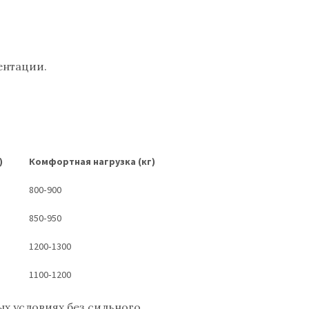
ентации.
)
Комфортная нагрузка (кг)
800‑900
850‑950
1200‑1300
1100‑1200
ых условиях без сильного