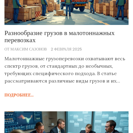
Разнообразие грузов в малотоннажных
перевозках
ОТ МАКСИМ САЗОНОВ
2 ФЕВРАЛЯ 2025
Малотоннажные грузоперевозки охватывают весь
спектр грузов, от стандартных до необычных,
требующих специфического подхода. В статье
рассматриваются различные виды грузов и их
особенности при транспортировке. Читатели
ПОДРОБНЕЕ...
узнают о подходящих методах перевозки, упаковке
и безопасности. Рассматриваемые вопросы
помогут осуществить успешную логистику товара.
Полезные советы поддержат владельцев малого
бизнеса и частных перевозчиков.