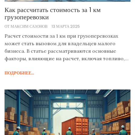
Как рассчитать стоимость за 1 км
грузоперевозки
ОТ МАКСИМ САЗОНОВ
13 МАРТА 2025
Расчет стоимости за 1 км при грузоперевозках
может стать вызовом для владельцев малого
бизнеса. В статье рассматриваются основные
факторы, влияющие на расчет, включая топливо,
амортизацию и другие расходы. Приводятся
ПОДРОБНЕЕ...
полезные советы для оптимизации затрат и
улучшения понимания логистики. Информация
будет полезна и опытным перевозчикам, и
новичкам в грузоперевозках.