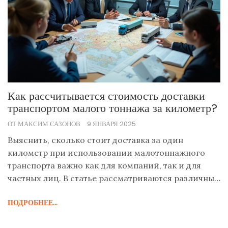
Как рассчитывается стоимость доставки
транспортом малого тоннажа за километр?
ОТ МАКСИМ САЗОНОВ
9 ЯНВАРЯ 2025
Выяснить, сколько стоит доставка за один
километр при использовании малотоннажного
транспорта важно как для компаний, так и для
частных лиц. В статье рассматриваются различные
факторы, влияющие на цену, такие как тип груза,
ПОДРОБНЕЕ...
расстояние и дополнительные услуги. Также
предлагаются советы по оптимизации затрат и