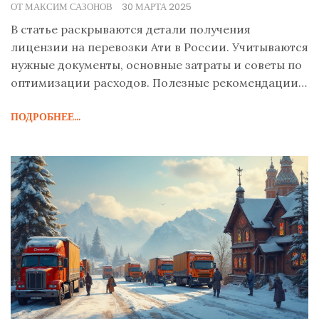
ОТ МАКСИМ САЗОНОВ
30 МАРТА 2025
В статье раскрываются детали получения
лицензии на перевозки Ати в России. Учитываются
нужные документы, основные затраты и советы по
оптимизации расходов. Полезные рекомендации
помогут результативно управлять бизнесом в
ПОДРОБНЕЕ...
сфере грузоперевозок. Узнайте, как избежать
распространённых ошибок на пути к
лицензированию.