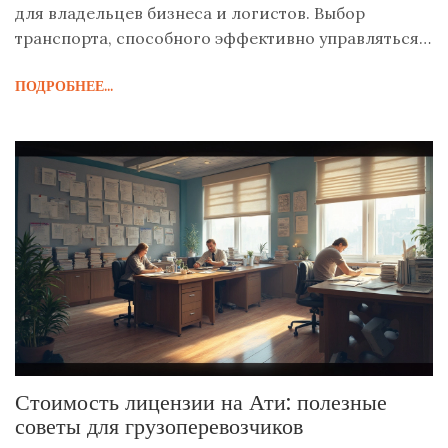
для владельцев бизнеса и логистов. Выбор
транспорта, способного эффективно управляться с
разнообразными грузами, становится решающим
ПОДРОБНЕЕ...
фактором. Мы рассмотрим плюсы и минусы
разных видов транспорта и выявим наиболее
подходящий для обеспечения гибкости и
экономичности. Откроем секреты, которые
помогут сделать оптимальный выбор транспорта
для ваших монотонных нужд.
Стоимость лицензии на Ати: полезные
советы для грузоперевозчиков