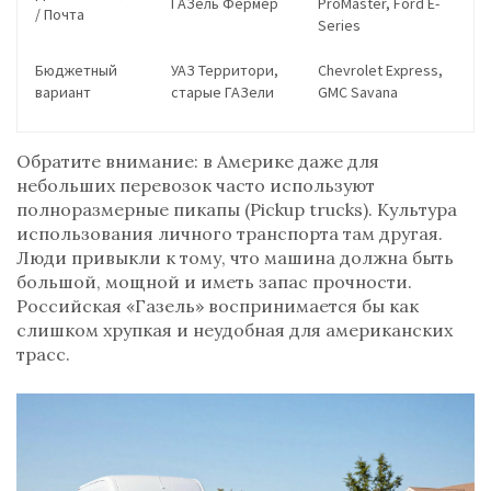
ГАЗель Фермер
ProMaster
,
Ford E-
/ Почта
Series
Бюджетный
УАЗ Территори
,
Chevrolet Express
,
вариант
старые
ГАЗели
GMC Savana
Обратите внимание: в Америке даже для
небольших перевозок часто используют
полноразмерные пикапы (
Pickup trucks
). Культура
использования личного транспорта там другая.
Люди привыкли к тому, что машина должна быть
большой, мощной и иметь запас прочности.
Российская «Газель» воспринимается бы как
слишком хрупкая и неудобная для американских
трасс.