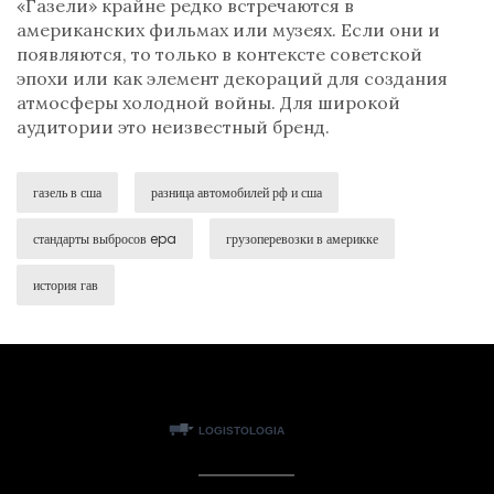
«Газели» крайне редко встречаются в
американских фильмах или музеях. Если они и
появляются, то только в контексте советской
эпохи или как элемент декораций для создания
атмосферы холодной войны. Для широкой
аудитории это неизвестный бренд.
газель в сша
разница автомобилей рф и сша
стандарты выбросов epa
грузоперевозки в америкке
история гав