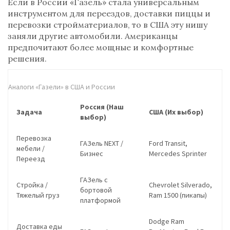
Если в России «Газель» стала универсальным
инструментом для переездов, доставки пиццы и
перевозки стройматериалов, то в США эту нишу
заняли другие автомобили. Американцы
предпочитают более мощные и комфортные
решения.
Аналоги «Газели» в США и России
Россия (Наш
Задача
США (Их выбор)
выбор)
Перевозка
ГАЗель NEXT /
Ford Transit
,
мебели /
Бизнес
Mercedes Sprinter
Переезд
ГАЗель с
Стройка /
Chevrolet Silverado
,
бортовой
Тяжелый груз
Ram 1500
(пикапы)
платформой
Dodge Ram
Доставка еды