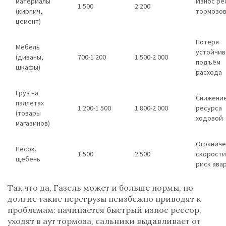
материалы
Износ ре
1 500
2 200
(кирпич,
тормозо
цемент)
Потеря
Мебель
устойчив
(диваны,
700-1 200
1 500-2 000
подъём
шкафы)
расхода
Груз на
Снижени
паллетах
1 200-1 500
1 800-2 000
ресурса
(товары
ходовой
магазинов)
Огранич
Песок,
1 500
2 500
скорости
щебень
риск ава
Так что да, Газель может и больше нормы, но
долгие такие перегрузы неизбежно приводят к
проблемам: начинается быстрый износ рессор,
уходят в аут тормоза, сальники выдавливает от