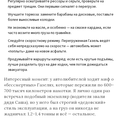
Регулярно осматривайте рессоры и серьги, проверьте на
предмет трещин. Они первыми сигналят о перегрузе.
Улучшите тормоза: замените барабаны на дисковые, поставьте
более выносливые колодки.
Не экономьте на масле, и особенно — на смазке кардана, если
часто возите много груза по гравийке.
Следуйте скоростному режиму. Перегруженная Газель ведёт
себя непредсказуемо на скорости — автомобиль может
«поплыть» даже на новом асфальте.
Продумывайте маршруты наперёд: если есть крутые подъёмы,
лучше разделить груз на две ходки, чем потом дожидаться
эвакуатора.
Интересный момент: у автолюбителей ходит миф о
«бессмертных» Газелях, которые пережили по 600–
700 тысяч километров намотки. Я лично один раз
встречал подобный экземпляр (водителя звали
дядя Саша), но у него был строгий «дедовский»
стиль эксплуатации, а на груз он никогда не
жадничал: 1,2–1,4 тонны и всё — остальное,