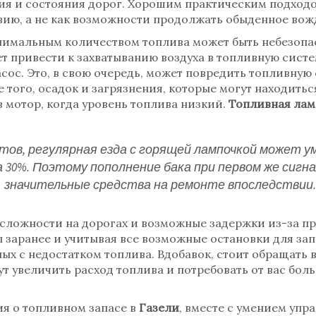
ия и состояния дорог. Хорошим практическим подходо
твию, а не как возможности продолжать обыденное вож
инимальным количеством топлива может быть небезопа
 привести к захватыванию воздуха в топливную систем
сос. Это, в свою очередь, может повредить топливную 
того, осадок и загрязнения, которые могут находиться
 мотор, когда уровень топлива низкий.
Топливная лам
тов, регулярная езда с горящей лампочкой может 
а 30%. Поэтому пополнение бака при первом же сиг
значительные средства на ремонте впоследствии.
 сложности на дорогах и возможные задержки из-за п
 заранее и учитывая все возможные остановки для зап
ых с недостатком топлива. Вдобавок, стоит обращать 
т увеличить расход топлива и потребовать от вас бол
ия о топливном запасе в
Газели
, вместе с умением упр