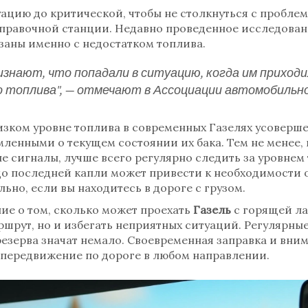
ацию до критической, чтобы не столкнуться с проблемо
правочной станции. Недавно проведенное исследован
заны именно с недостатком топлива.
изнают, что попадали в ситуацию, когда им приход
о топлива", — отмечают в Ассоциации автомобильн
зком уровне топлива в современных Газелях усоверше
ленными о текущем состоянии их бака. Тем не менее, в
 сигналы, лучше всего регулярно следить за уровнем 
о последней капли может привести к необходимости 
ьно, если вы находитесь в дороге с грузом.
ние о том, сколько может проехать
Газель
с горящей ла
ршрут, но и избегать неприятных ситуаций. Регулярн
езерва значат немало. Своевременная заправка и вним
 передвижение по дороге в любом направлении.