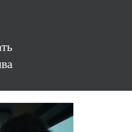
ать
ива