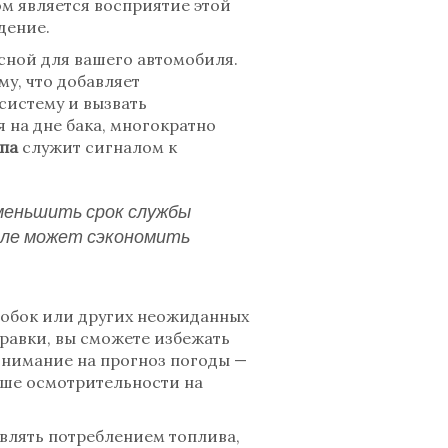
м является восприятие этой
дение.
сной для вашего автомобиля.
у, что добавляет
систему и вызвать
 на дне бака, многократно
па
служит сигналом к
уменьшить срок службы
нале может сэкономить
робок или других неожиданных
равки, вы сможете избежать
внимание на прогноз погоды —
ьше осмотрительности на
авлять потреблением топлива,