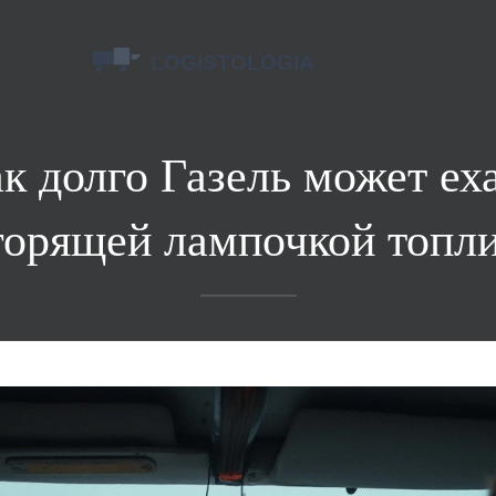
к долго Газель может ех
горящей лампочкой топл