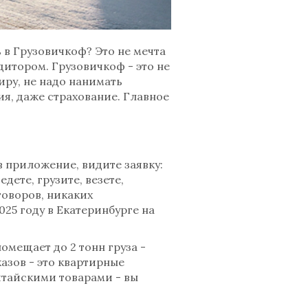
ь в Грузовичкоф? Это не мечта
дитором. Грузовичкоф - это не
иру, не надо нанимать
ция, даже страхование. Главное
в приложение, видите заявку:
ете, грузите, везете,
говоров, никаких
025 году в Екатеринбурге на
омещает до 2 тонн груза -
азов - это квартирные
китайскими товарами - вы