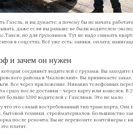
ть Газель, и вы думаете: а почему бы не начать работат
тывать, даже если вы раньше не были водителем-экспе
.Такси, но для грузовиков. Тут не надо снимать кварт
ентов в соцсетях. Всё уже есть: заявки, оплата, навига
оф и зачем он нужен
 которая соединяет водителей с грузами. Вы заходите 
овского района в Чкаловский». Вы принимаете заказ, ед
ньги. Все через приложение. Никаких телефонных пере
 сразу после доставки - через карту или кошелек. В 2
т больше 1200 водителей с Газелями. Это не мало.
 что это самый востребованный тип транспорта. Она п
, бытовой техники, стройматериалов. Большинство зак
борка после ремонта. Вы не перевозите контейнеры с 
это платят.