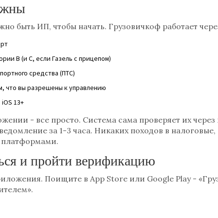
ужны
жно быть ИП, чтобы начать. Грузовичкоф работает чере
орт
ии B (и C, если Газель с прицепом)
портного средства (ПТС)
м, что вы разрешены к управлению
 iOS 13+
жении - все просто. Система сама проверяет их через 
уведомление за 1-3 часа. Никаких походов в налоговые,
 платформами.
ться и пройти верификацию
риложения. Поищите в App Store или Google Play - «Гру
ителем».