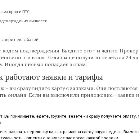
ких прав и ПТС
подтверждения личности
 сверит его с базой
с кодом подтверждения. Введите его - и ждите. Проверк
жено много заявок. Если вы не получили ответа за 24 ча
. Иногда письмо попадает в спам.
ак работают заявки и тарифы
- вы сразу видите карту с заявками. Они появляются 
ть онлайн. Если вы выключили приложение - заявки н
т. Вы принимаете, едете, грузите, везете - и сразу получаете оплату. С
а.
хочет заказать перевозку на завтра или на следующую неделю. Вы може
нктуальность - клиенты оценивают вас после каждой поездки.