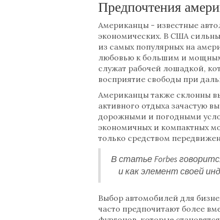
Предпочтения амери
Американцы - известные авто
экономических. В США сильны
из самых популярных на амер
любовью к большим и мощным 
служат рабочей лошадкой, кот
восприятие свободы при даль
Американцы также склонны вы
активного отдыха зачастую в
дорожными и погодными услов
экономичных и компактных мо
только средством передвижен
В статье Forbes говорит
и как элемент своей и
Выбор автомобилей для бизнес
часто предпочитают более вм
фургонов, которые становятс