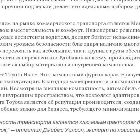
с прочной подвеской делает его идеальным выбором дл
ем на рынке коммерческого транспорта является Merc
свою вместительность и комфорт. Инженерные решения
овые ассистенты водителя, делают Sprinter незамени
оким уровнем безопасности благодаря наличию много
перевозить как небольшие, так и крупные грузы обесп
частных перевозчиков. Вдобавок ко всему, производи
ключая выбор материалов и внутренней компоновки.
т Toyota Hiace. Этот компактный фургон характеризуе
 эксплуатации. Благодаря манёвренности и компактн
вий. Несмотря на внешнюю компактность, автомобиль 
 внутренним пространством, что позволяет адаптирова
в Toyota является её репутация производителя, созд
особенно важно для бизнеса, требующего минимизации 
ность транспорта является ключевым фактором дл
ок," — отметил Джеймс Уилсон, эксперт по логистик