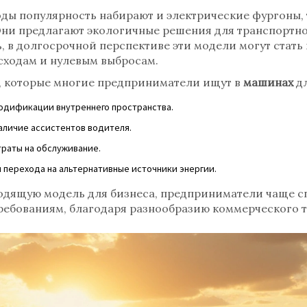
оды популярность набирают и электрические фургоны, т
 Они предлагают экологичные решения для транспортно
, в долгосрочной перспективе эти модели могут стат
сходам и нулевым выбросам.
, которые многие предприниматели ищут в
машинах
дл
одификации внутреннего пространства.
аличие ассистентов водителя.
траты на обслуживание.
м перехода на альтернативные источники энергии.
одящую модель для бизнеса, предприниматели чаще сп
ребованиям, благодаря разнообразию коммерческого т