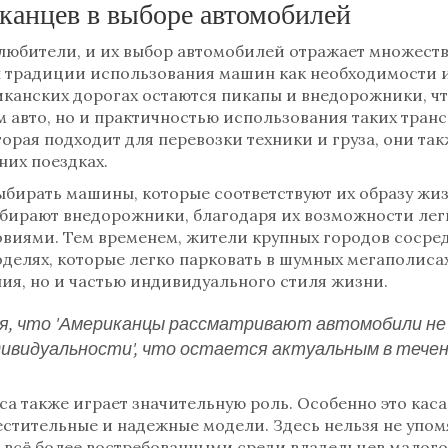
канцев в выборе автомобилей
любители, и их выбор автомобилей отражает множеств
 традиции использования машин как необходимости и
иканских дорогах остаются пикапы и внедорожники, чт
авто, но и практичностью использования таких транс
орая подходит для перевозки техники и груза, они та
них поездках.
бирать машины, которые соответствуют их образу жи
ыбирают внедорожники, благодаря их возможности лег
иями. Тем временем, жители крупных городов сосре
делях, которые легко парковать в шумных мегаполиса
ия, но и частью индивидуального стиля жизни.
ся, что 'Американцы рассматривают автомобили не
ндивидуальности', что остается актуальным в тече
а также играет значительную роль. Особенно это кас
естительные и надежные модели. Здесь нельзя не упом
я всё более востребованными среди владельцев малог