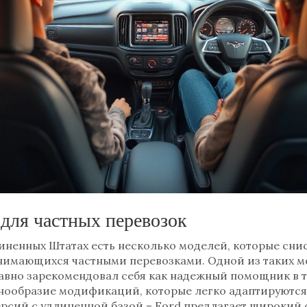
для частных перевозок
иненных Штатах есть несколько моделей, которые сни
нимающихся частными перевозками. Одной из таких мо
авно зарекомендовал себя как надежный помощник в т
знообразие модификаций, которые легко адаптируются
ерсий с удлиненной базой – Ford предлагает широкий 