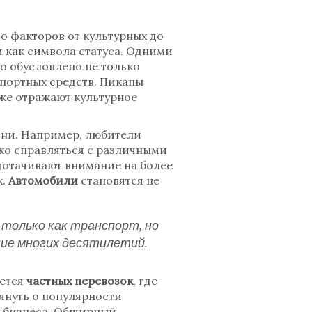
о факторов от культурных до
 как символа статуса. Одними
о обусловлено не только
портных средств. Пикапы
кже отражают культурное
зни. Например, любители
ко справляться с различными
дотачивают внимание на более
х.
Автомобили
становятся не
 только как транспорт, но
ние многих десятилетий.
ается
частных перевозок
, где
януть о популярности
о бизнеса. Обширный