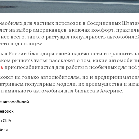
мобилях для частных перевозок в Соединенных Штатах
ет на выбор американцев, включая комфорт, практичн
нее всего, так это растущая популярность автомобиле
сто под солнцем.
ть в России благодаря своей надёжности и сравнитель
ском рынке? Статья расскажет о том, какие автомобил
ль
приспосабливается для работы в необычных для неё 
ожет не только автолюбителям, но и предпринимател
атриваем популярные модели, их преимущества и нюан
птимального автомобиля для бизнеса в Америке.
е автомобилей
ревозок
 в США
биля