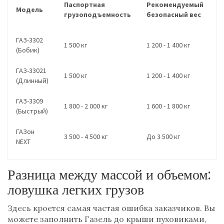
Паспортная
Рекомендуемый
Модель
к
грузоподъемность
безопасный вес
(
ГАЗ-3302
1 500 кг
1 200 - 1 400 кг
9
(Бобик)
ГАЗ-33021
1
1 500 кг
1 200 - 1 400 кг
(Длинный)
м
ГАЗ-3309
1
1 800 - 2 000 кг
1 600 - 1 800 кг
(Быстрый)
м
ГАЗон
1
3 500 - 4 500 кг
До 3 500 кг
NEXT
м
Разница между массой и объемом:
ловушка легких грузов
Здесь кроется самая частая ошибка заказчиков. Вы
можете заполнить Газель до крыши пуховиками,