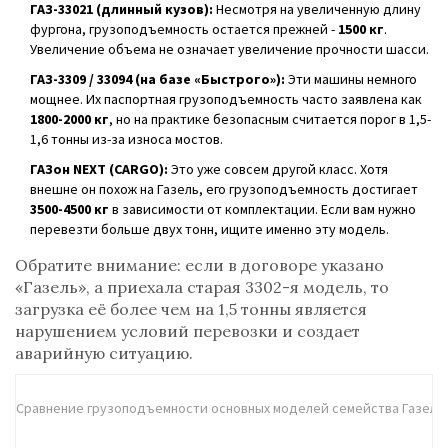
ГАЗ-33021 (длинный кузов):
Несмотря на увеличенную длину
фургона, грузоподъемность остается прежней -
1500 кг
.
Увеличение объема не означает увеличение прочности шасси.
ГАЗ-3309 / 33094 (на базе «Быстрого»):
Эти машины немного
мощнее. Их паспортная грузоподъемность часто заявлена как
1800-2000 кг
, но на практике безопасным считается порог в 1,5-
1,6 тонны из-за износа мостов.
ГАЗон NEXT (CARGO):
Это уже совсем другой класс. Хотя
внешне он похож на Газель, его грузоподъемность достигает
3500-4500 кг
в зависимости от комплектации. Если вам нужно
перевезти больше двух тонн, ищите именно эту модель.
Обратите внимание: если в договоре указано
«Газель», а приехала старая 3302-я модель, то
загрузка её более чем на 1,5 тонны является
нарушением условий перевозки и создает
аварийную ситуацию.
Сравнение грузоподъемности основных моделей семейства Газель
О