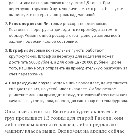
рассчитана на снаряженную массу плюс 1,5 тонны. При
перегрузке тормозной путь увеличивается в разы. На спуске
вы рискуете потерять контроль над машиной.
Износ подвески:
Листовые рессоры не резиновые.
Постоянная перегрузка приводит к их прогибу, а затем - к
обрыву. Ремонт одной рессоры стоит денег, а замена всей
задней подвески - целое состояние.
Штрафы:
Весовые контрольные пункты работают
круглосуточно. Штраф за перегруз для водителя может
достигать 5000 рублей, а для юрлица - 20 000 рублей. Кроме
того, машину могут отправить на принудительную разгрузку за
счет перевозчика.
Повреждение груза:
Когда машина проседает, центр тяжести
смещается вниз, но устойчивость падает. Любое резкое
движение или яма приводят к тому, что тяжелый груз начинает
качаться внутри кузова, повреждая сам товар и стены фургона.
Опытные логисты в Екатеринбурге знают: если
груз превышает 1,3 тонны для старой Газели, они
либо отказываются от заказа, либо предлагают
машину класса выше. Экономия на аренде сейчас