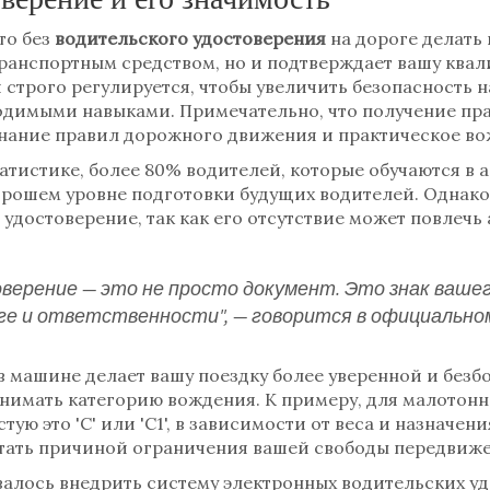
то без
водительского удостоверения
на дороге делать 
транспортным средством, но и подтверждает вашу квал
строго регулируется, чтобы увеличить безопасность на
одимыми навыками. Примечательно, что получение пр
нание правил дорожного движения и практическое во
татистике, более 80% водителей, которые обучаются в 
хорошем уровне подготовки будущих водителей. Однак
 удостоверение, так как его отсутствие может повлеч
верение — это не просто документ. Это знак вашег
ге и ответственности", — говорится в официально
 машине делает вашу поездку более уверенной и безб
онимать категорию вождения. К примеру, для малотонн
тую это 'C' или 'C1', в зависимости от веса и назначен
тать причиной ограничения вашей свободы передвиже
валось внедрить систему электронных водительских уд