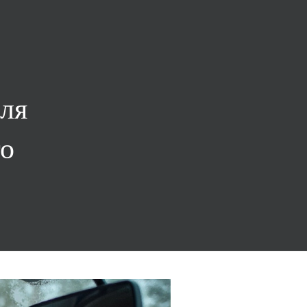
ля
го