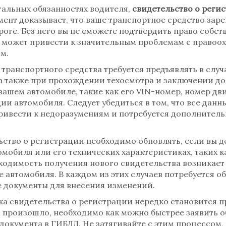
тальных обязанностях водителя,
свидетельство о реги
умент доказывает, что ваше транспортное средство за
роге. Без него вы не сможете подтвердить право собст
то может привести к значительным проблемам с право
м.
транспортного средства требуется предъявлять в случ
а также при прохождении техосмотра и заключении до
ашем автомобиле, такие как его VIN-номер, номер двиг
 автомобиля. Следует убедиться в том, что все данны
привести к недоразумениям и потребуется дополнител
ьство о регистрации необходимо обновлять, если вы д
мобиля или его технических характеристиках, таких к
ходимость получения нового свидетельства возникает 
автомобиля. В каждом из этих случаев потребуется о
 документы для внесения изменений.
жа свидетельства о регистрации нередко становится п
и произошло, необходимо как можно быстрее заявить о
документа в ГИБДД. Не затягивайте с этим процессом,