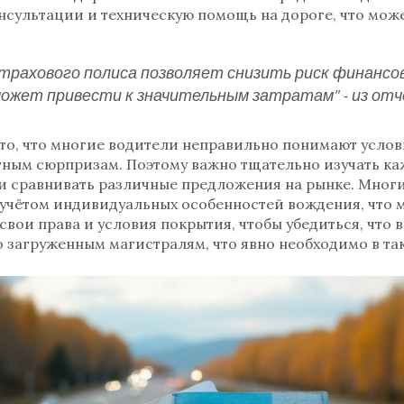
ультации и техническую помощь на дороге, что може
трахового полиса позволяет снизить риск финансов
жет привести к значительным затратам" - из отч
то, что многие водители неправильно понимают усло
тным сюрпризам. Поэтому важно тщательно изучать каж
и сравнивать различные предложения на рынке. Мног
 учётом индивидуальных особенностей вождения, что 
вои права и условия покрытия, чтобы убедиться, что в
о загруженным магистралям, что явно необходимо в так