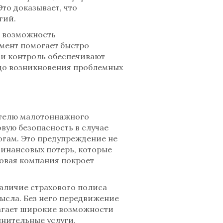
то доказывает, что
гий.
— возможность
умент помогает быстро
 и контроль обеспечивают
 до возникновения проблемных
ителю малотоннажного
вую безопасность в случае
огам. Это предупреждение не
финансовых потерь, которые
ховая компания покроет
наличие страхового полиса
мысла. Без него передвижение
агает широкие возможности
нительные услуги,