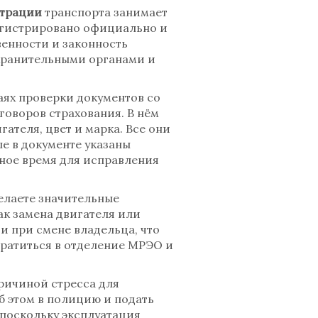
страции
транспорта занимает
регистрировано официально и
венности и законность
охранительными органами и
аях проверки документов со
говоров страхования. В нём
ателя, цвет и марка. Все они
е в документе указаны
ьное время для исправления
елаете значительные
ак замена двигателя или
и при смене владельца, что
братиться в отделение МРЭО и
ричиной стресса для
б этом в полицию и подать
 поскольку эксплуатация