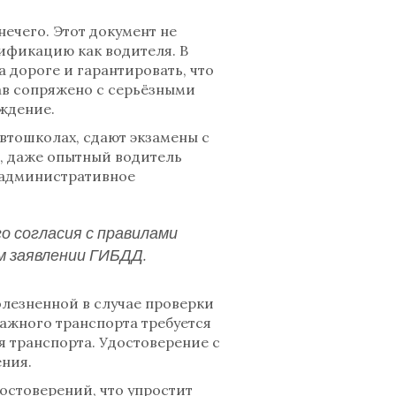
нечего. Этот документ не
ификацию как водителя. В
 дороге и гарантировать, что
ав сопряжено с серьёзными
ждение.
автошколах, сдают экзамены с
о, даже опытный водитель
ь административное
о согласия с правилами
м заявлении ГИБДД.
олезненной в случае проверки
ажного транспорта требуется
ия транспорта. Удостоверение с
ния.
остоверений, что упростит