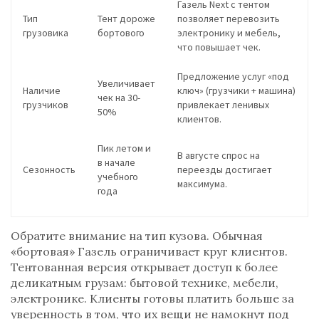
Газель Next
с тентом
Тип
Тент дороже
позволяет перевозить
грузовика
бортового
электронику и мебель,
что повышает чек.
Предложение услуг «под
Увеличивает
Наличие
ключ» (грузчики + машина)
чек на 30-
грузчиков
привлекает ленивых
50%
клиентов.
Пик летом и
В августе спрос на
в начале
Сезонность
переезды достигает
учебного
максимума.
года
Обратите внимание на тип кузова. Обычная
«бортовая» Газель ограничивает круг клиентов.
Тентованная версия открывает доступ к более
деликатным грузам: бытовой технике, мебели,
электронике. Клиенты готовы платить больше за
уверенность в том, что их вещи не намокнут под