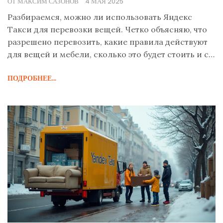
ОТ МАКСИМ САЗОНОВ
4 МАЯ 2025
Разбираемся, можно ли использовать Яндекс
Такси для перевозки вещей. Четко объясняю, что
разрешено перевозить, какие правила действуют
для вещей и мебели, сколько это будет стоить и с
какими проблемами чаще всего сталкиваются
ПОДРОБНЕЕ...
клиенты. Плюсом делюсь личными наблюдениями
и работающими советами, как не попасть в
неприятную ситуацию и когда стоит сразу вызвать
Газель. Всё по делу, без лишней воды.