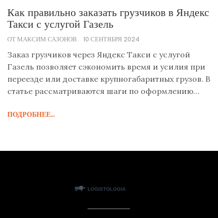
Как правильно заказать грузчиков в Яндекс
Такси с услугой Газель
ОТ МАКСИМ САЗОНОВ
10 СЕНТЯБРЯ 2024
Заказ грузчиков через Яндекс Такси с услугой
Газель позволяет сэкономить время и усилия при
переезде или доставке крупногабаритных грузов. В
статье рассматриваются шаги по оформлению
заказа, преимущества использования сервиса и
ПОДРОБНЕЕ...
советы по взаимодействию с грузчиками.
Подробно объясняется, как выбрать подходящий
тариф, а также на что следует обратить внимание
при планировании переезда. Полезные советы
помогают сделать процесс максимально
комфортным и эффективным.