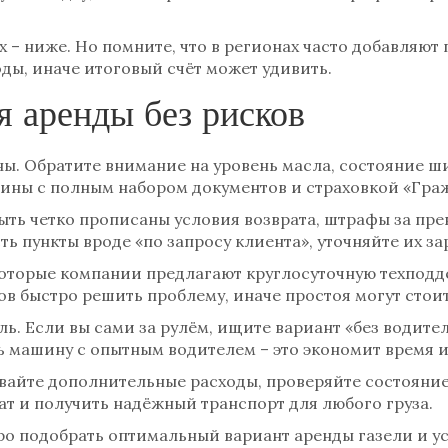
х – ниже. Но помните, что в регионах часто добавляют 
ды, иначе итоговый счёт может удивить.
я аренды без рисков
ы. Обратите внимание на уровень масла, состояние ш
ны с полным набором документов и страховкой «Граж
быть четко прописаны условия возврата, штрафы за пр
ть пункты вроде «по запросу клиента», уточняйте их з
оторые компании предлагают круглосуточную техподдер
ов быстро решить проблему, иначе простоя могут стоит
ь. Если вы сами за рулём, ищите вариант «без водителя
ть машину с опытным водителем – это экономит время и
ывайте дополнительные расходы, проверяйте состояние
ат и получить надёжный транспорт для любого груза.
о подобрать оптимальный вариант аренды газели и у