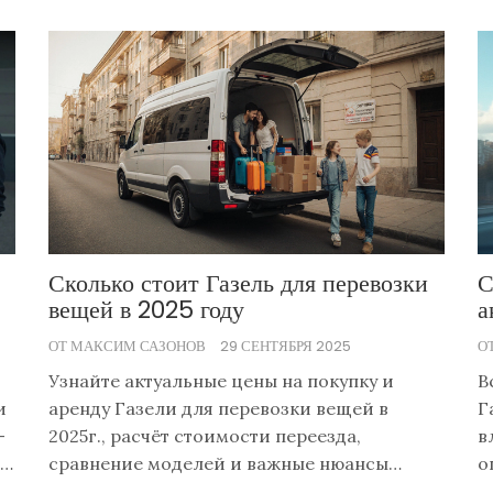
Сколько стоит Газель для перевозки
С
вещей в 2025 году
а
р
ОТ МАКСИМ САЗОНОВ
29 СЕНТЯБРЯ 2025
О
Узнайте актуальные цены на покупку и
В
и
аренду Газели для перевозки вещей в
Г
-
2025г., расчёт стоимости переезда,
в
ые
сравнение моделей и важные нюансы
о
т,
выбора.