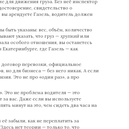
е для движения груза. Без неё инспектор
достоверение, свидетельство о
 вы арендуете Газель, водитель должен
ы быть указаны: вес, объём, количество
бывают указать, что груз —
хрупкий
или
овала особого отношения, вы останетесь
 Екатеринбурге, где Газель — как
т
договор перевозки
,
официальное
, но для бизнеса — без него никак. А если
ия. Это не про «один раз», а про
». Это не проблема водителя — это
т за вас. Даже если вы используете
ть минут на это, чем сидеть два часа на
 её забыли, как не переплатить за
десь нет теории — только то, что