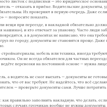
росто листок с подписями — это юридическое основани
тель — отказать в приёме.
Водительские документы
,
у
язательны. Их проверяют в первую очередь. Даже если
во» — попросите показать.
или вещи при переезде, в накладной обязательно должн
я машина»), и кто отвечает за упаковку. Часто люди за
 повредится, а в документах не написано, что она треб
груз по городу, документы не становятся проще. Даже в
но.
— стройматериалы, мебель или техника, иногда требую
озчиком
.
Он не всегда обязателен для частных переездов
ведёте перевозки на постоянной основе — нужна лиценз
ль, а водитель не смог выехать — документы не готовы
нать, что от вас требуют. Не надейтесь, что всё сделаю
телем — проверьте документы сами. Лучше потратить пя
 как правильно заполнить накладную, что делать, если
торых случаях грузчикам вообще не нужны документы. З