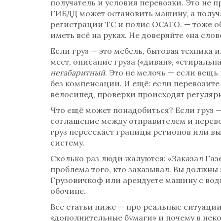
получатель и условия перевозки
.
Это не п
ГИБДД может остановить машину, а получа
регистрации ТС и полис ОСАГО
.
— тоже об
иметь всё на руках. Не доверяйте «на сло
Если груз — это мебель, бытовая техника 
мест, описание груза («диван», «стиральна
негабаритный
. Это не мелочь — если вещь
без компенсации. И ещё: если перевозите 
велосипед, проверки происходят регуляр
Что ещё может понадобиться? Если груз 
соглашение между отправителем и перев
груз пересекает границы регионов или вы 
систему.
Сколько раз люди жалуются: «Заказал Газе
проблема того, кто заказывал. Вы должны з
Грузовичкоф или арендуете машину с води
обочине.
Все статьи ниже — про реальные ситуации:
«дополнительные бумаги» и почему в неко