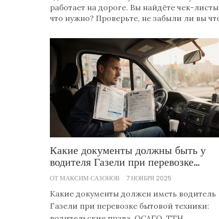
работает на дороге. Вы найдёте чек-лист
что нужно? Проверьте, не забыли ли вы чт
Какие документы должны быть у
водителя Газели при перевозке
бытовой техники
ОТ МАКСИМ САЗОНОВ
7 НОЯБРЯ 2025
Какие документы должен иметь водитель
Газели при перевозке бытовой техники:
водительские права, ОСАГО, ТТН,