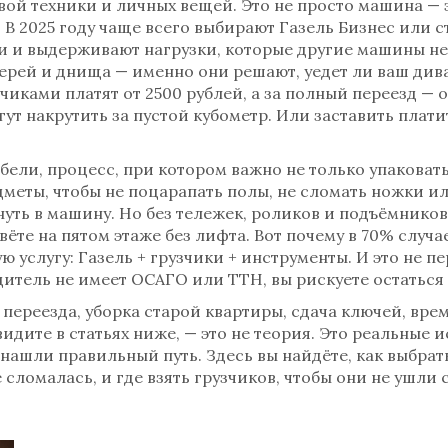
овой техники и личных вещей
. Это не просто машина —
. В 2025 году чаще всего выбирают Газель Бизнес или 
и и выдерживают нагрузки, которые другие машины не
дверей и днища — именно они решают, уедет ли ваш див
чиками платят от 2500 рублей, а за полный переезд — от
гут накрутить за пустой кубометр. Или заставить плати
ебели
,
процесс, при котором важно не только упаковать
меты, чтобы не поцарапать полы, не сломать ножки ил
уть в машину. Но без тележек, роликов и подъёмников
вёте на пятом этаже без лифта. Вот почему в 70% слу
ю услугу: Газель + грузчики + инструменты. И это не п
дитель не имеет ОСАГО или ТТН, вы рискуете остаться
переезда, уборка старой квартиры, сдача ключей, врем
 видите в статьях ниже, — это не теория. Это реальные
нашли правильный путь. Здесь вы найдёте, как выбрат
 сломалась, и где взять грузчиков, чтобы они не ушли с