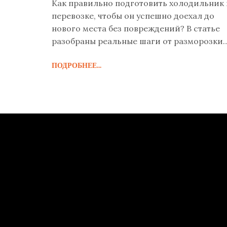
Как правильно подготовить холодильник 
перевозке, чтобы он успешно доехал до
нового места без повреждений? В статье
разобраны реальные шаги от разморозки
до правильной загрузки в Газель.
ПОДРОБНЕЕ...
Приведены советы, которые помогут
избежать распространенных ошибок при
транспортировке бытового холодильника
Узнайте, почему нельзя перевозить
холодильник лёжа и как закрепить его
надёжно. Всё объясняется простым и
понятным языком без лишней теории.