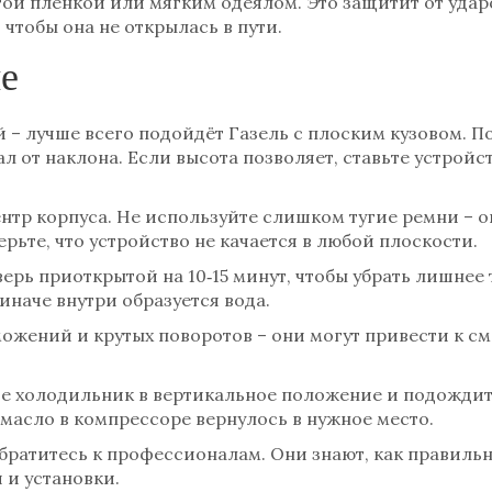
ой пленкой или мягким одеялом. Это защитит от удар
 чтобы она не открылась в пути.
ие
– лучше всего подойдёт Газель с плоским кузовом. По
л от наклона. Если высота позволяет, ставьте устройст
тр корпуса. Не используйте слишком тугие ремни – о
ерьте, что устройство не качается в любой плоскости.
верь приоткрытой на 10‑15 минут, чтобы убрать лишнее т
наче внутри образуется вода.
можений и крутых поворотов – они могут привести к с
те холодильник в вертикальное положение и подождите
 масло в компрессоре вернулось в нужное место.
обратитесь к профессионалам. Они знают, как правильн
 и установки.