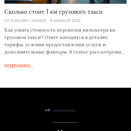
Сколько стоит 1 км грузового такси
ОТ МАКСИМ САЗОНОВ
9 ФЕВРАЛЯ 2025
Как узнать стоимость перевозки километра на
грузовом такси? Ответ находится в деталях:
тарифы, условия предоставления услуги и
дополнительные факторы. В статье рассмотрены
основные аспекты, влияющие на
ПОДРОБНЕЕ...
ценообразование, а также практичные советы для
экономии. Цены меняются? Узнайте, как это
происходит и что делать, чтобы избежать
переплаты. Читайте, чтобы сделать правильный
выбор и не потерять деньги.