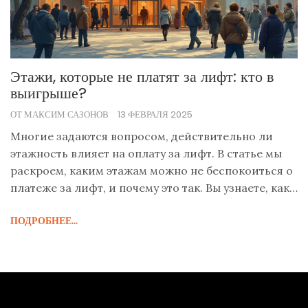
Этажи, которые не платят за лифт: кто в
выигрыше?
ОТ МАКСИМ САЗОНОВ
13 ФЕВРАЛЯ 2025
Многие задаются вопросом, действительно ли
этажность влияет на оплату за лифт. В статье мы
раскроем, каким этажам можно не беспокоиться о
платеже за лифт, и почему это так. Вы узнаете, как
высота вашего этажа может повлиять на
ПОДРОБНЕЕ...
ежемесячные счета, и получите полезные советы о
том, как избежать излишних барьеров при
переезде. Полезная информация для тех, кто
рассматривает покупку жилья или переезд.