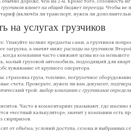
 обычно дороже, чем на 2‑м. Кроме того, сезонность иг
 грузчиков влияет на общий бюджет переезда
. Чтобы не
в тариф (включён ли транспорт, нужен ли дополнительн
ь на услугах грузчиков
ее. Упакуйте мелкие предметы сами, а грузчиков поп
ее загрузка, а значит ниже
расходы на грузчиков
. Второ
, когда компании часто снижают цены из‑за меньшего
ль
,
малый грузовой автомобиль, подходящий для квар
‑обслуживание от крупного оператора.
: страховка груза, топливо, погрузочное оборудован
ные счета. Проверьте, нужен ли вам
документ, подтвер
нтический трой:
выбор компании с грузчиками определяе
иентов. Часто в комментариях указывают, где именно 
ется «честный калькулятор», значит у компании есть п
з сюрпризов.
сят от объёма, условий доступа, сезона и выбранных 