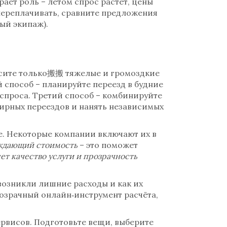
рает роль – летом спрос растёт, цены
 переплачивать, сравните предложения
ый экипаж).
росите только搬搬 тяжелые и громоздкие
й способ – планируйте переезд в будние
 спроса. Третий способ – комбинируйте
тирных переездов
и нанять независимых
ие. Некоторые компании включают их в
ждающий стоимость
– это поможет
т качество услуги и прозрачность
возникли лишние расходы и как их
розрачный онлайн‑инструмент расчёта,
сервисов. Подготовьте вещи, выберите