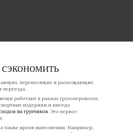
к сэкономить
нимающих, переносящих и размещающих
 переезда.
 вещи
работают в рамках
грузоперевозок
,
анспортные издержки и иногда
сходов на грузчиков
. Это первое
е
.
 а также время выполнения. Например,