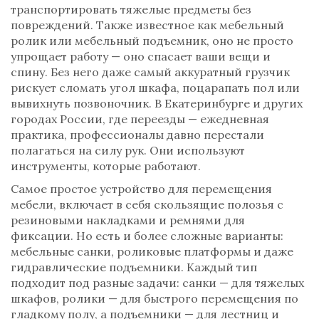
транспортировать тяжелые предметы без
повреждений
. Также известное как
мебельный
ролик
или
мебельный подъемник
, оно не просто
упрощает работу — оно спасает ваши вещи и
спину.
Без него даже самый аккуратный грузчик
рискует сломать угол шкафа, поцарапать пол или
вывихнуть позвоночник. В Екатеринбурге и других
городах России, где переезды — ежедневная
практика, профессионалы давно перестали
полагаться на силу рук. Они используют
инструменты, которые работают.
Самое простое
устройство для перемещения
мебели
,
включает в себя скользящие полозья с
резиновыми накладками и ремнями для
фиксации
. Но есть и более сложные варианты:
мебельные санки
,
роликовые платформы
и даже
гидравлические подъемники
. Каждый тип
подходит под разные задачи: санки — для тяжелых
шкафов, ролики — для быстрого перемещения по
гладкому полу, а подъемники — для лестниц и