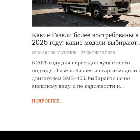
Какие Газели более востребованы в
2025 году: какие модели выбирают
перевозчики и переездчики
ОТ МАКСИМ САЗОНОВ
27 ОКТЯБРЯ 2025
В 2025 году для переездов лучше всего
подходят Газель Бизнес и старые модели 
двигателем ЗМЗ-405. Выбирайте не по
внешнему виду, а по надежности и
возможности ремонта в любом городе.
ПОДРОБНЕЕ...