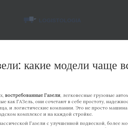
ели: какие модели чаще в
х,
востребованные Газели
,
легковесные грузовые авто
ные как
ГАЗель
, они сочетают в себе простоту, надежн
ица, и логистические компании.
Это не просто машина 
адском комплексе и на каждой стройке.
лассической Газели с улучшенной подвеской, более м