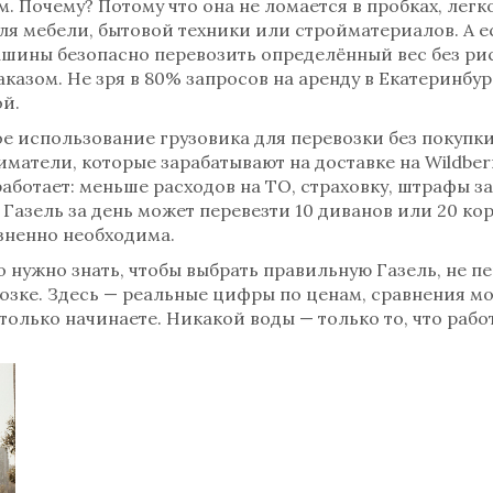
 Почему? Потому что она не ломается в пробках, легк
 для мебели, бытовой техники или стройматериалов. А 
ашины безопасно перевозить определённый вес без р
аказом. Не зря в 80% запросов на аренду в Екатеринбу
ой.
е использование грузовика для перевозки без покупк
матели, которые зарабатывают на доставке на Wildberr
 работает: меньше расходов на ТО, страховку, штрафы з
 Газель за день может перевезти 10 диванов или 20 кор
зненно необходима.
то нужно знать, чтобы выбрать правильную Газель, не п
евозке. Здесь — реальные цифры по ценам, сравнения м
 только начинаете. Никакой воды — только то, что рабо