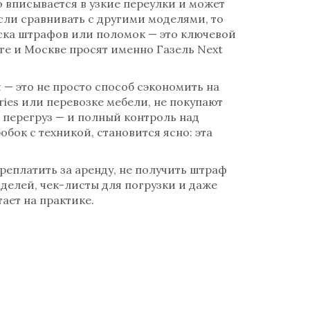
о вписывается в узкие переулки и может
если сравнивать с другими моделями, то
иска штрафов или поломок
— это ключевой
рге и Москве просят именно Газель Next
и
— это не просто способ сэкономить на
ies или перевозке мебели, не покупают
а перегруз — и полный контроль над
обок с техникой, становится ясно: эта
ереплатить за аренду, не получить штраф
оделей, чек-листы для погрузки и даже
тает на практике.