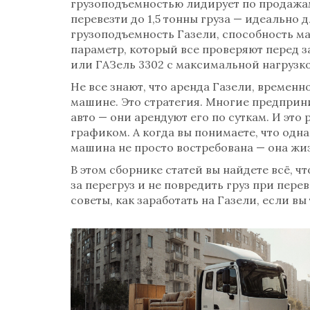
грузоподъемностью
лидирует по продажам.
перевезти до 1,5 тонны груза — идеально
грузоподъемность Газели
,
способность м
параметр, который все проверяют перед з
или ГАЗель 3302 с максимальной нагрузк
Не все знают, что
аренда Газели
,
временно
машине. Это стратегия. Многие предприни
авто — они арендуют его по суткам. И это
графиком. А когда вы понимаете, что одна
машина не просто востребована — она жи
В этом сборнике статей вы найдете всё, ч
за перегруз и не повредить груз при пер
советы, как заработать на Газели, если вы