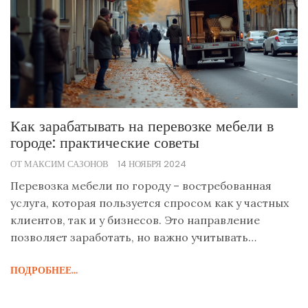
Как зарабатывать на перевозке мебели в
городе: практические советы
ОТ МАКСИМ САЗОНОВ
14 НОЯБРЯ 2024
Перевозка мебели по городу – востребованная
услуга, которая пользуется спросом как у частных
клиентов, так и у бизнесов. Это направление
позволяет заработать, но важно учитывать
местные особенности рынка, сезонные колебания
ПОДРОБНЕЕ...
и конкуренцию. Опыт и надежность перевозчика
могут сыграть решающую роль в привлечении
клиентов. Этот текст рассматривает основные