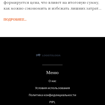
формируется цена, что влияет на итоговую сумму,
как можно сэкономить и избежать лишних затрат.
Расскажем о подводных камнях при
ПОДРОБНЕЕ...
сотрудничестве с грузчиками и поделимся
полезными советами. Всё максимально просто,
понятно и без воды. Если вы планируете переезд
или ждёте доставку — пригодится каждому.
Меню
О нас
Условия использования
Политика конфиденциальности
PIPL